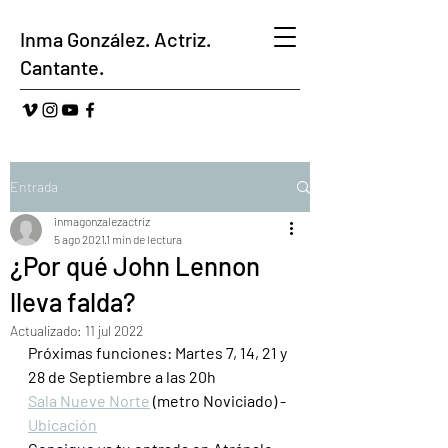
Inma González. Actriz.
Cantante.
Entrada
inmagonzalezactriz
5 ago 2021
1 min de lectura
¿Por qué John Lennon
lleva falda?
Actualizado:
11 jul 2022
Próximas funciones: Martes 7, 14, 21 y 
28 de Septiembre a las 20h
Sala Nueve Norte
 (metro Noviciado) - 
Ubicación